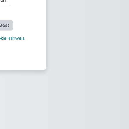
aum
Gast
kie-Hinweis