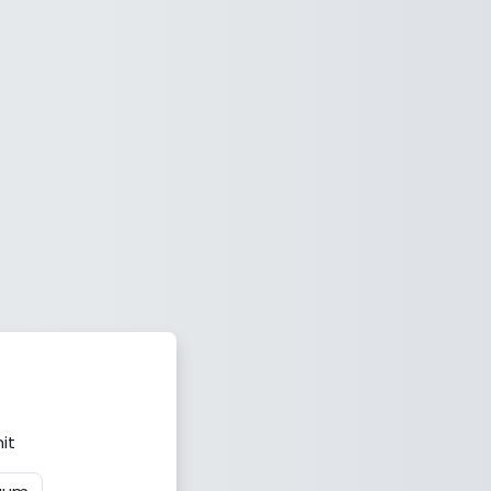
mpus'
it