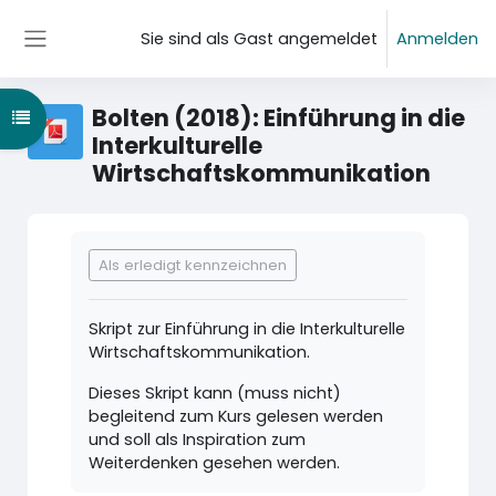
Zum Hauptinhalt
Sie sind als Gast angemeldet
Anmelden
Website-Übersicht
Bolten (2018): Einführung in die
Kursindex öffnen
Interkulturelle
Wirtschaftskommunikation
Abschlussbedingungen
Als erledigt kennzeichnen
Skript zur Einführung in die Interkulturelle
Wirtschaftskommunikation.
Dieses Skript kann (muss nicht)
begleitend zum Kurs gelesen werden
und soll als Inspiration zum
Weiterdenken gesehen werden.