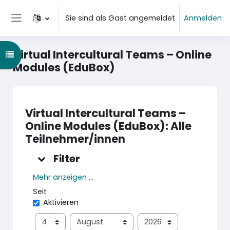
Zum Hauptinhalt
Sie sind als Gast angemeldet
Anmelden
Website-Übersicht
Virtual Intercultural Teams – Online
Kursindex öffnen
Modules (EduBox)
Virtual Intercultural Teams –
Online Modules (EduBox): Alle
Teilnehmer/innen
Filter
Filter
Filter
Mehr anzeigen ...
Seit
Seit
Aktivieren
Tag
Monat
Jahr