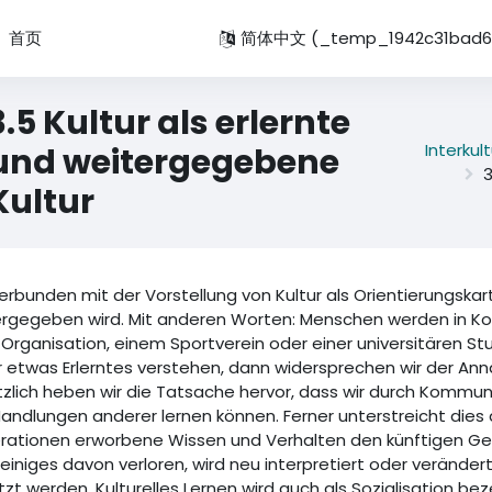
首页
简体中文 ‎(_temp_1942c31bad68
3.5 Kultur als erlernte
Interku
und weitergegebene
3
Kultur
erbunden mit der Vorstellung von Kultur als Orientierungskart
rgegeben wird. Mit anderen Worten: Menschen werden in Kolle
 Organisation, einem Sportverein oder einer universitären Stu
r etwas Erlerntes verstehen, dann widersprechen wir der An
tzlich heben wir die Tatsache hervor, dass wir durch Komm
andlungen anderer lernen können. Ferner unterstreicht dies
ationen erworbene Wissen und Verhalten den künftigen Gen
einiges davon verloren, wird neu interpretiert oder verändert
zt werden. Kulturelles Lernen wird auch als Sozialisation be