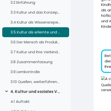
3.2 Einführung
Kindh
als a
3.3 Kultur und das Konzept der Multikollektivität
höfli
und w
3.4 Kultur als Wissensrepertoire
Kinde
3.5 Kultur als erlernte und weitergegebene Kultur
3.6 Der Mensch als Produkt und Produzent von Kultur
3.7 Kultur und ihre Verbindung zum Kontext
Bet
die
3.8 Zusammenfassung
Ihr
3.9 Lernkontrolle
3.10 Quellen, weiterführende Literatur und Weblinks
Quell
verwe
4. Kultur und soziales Verhalten
折叠
4.1 Auftakt