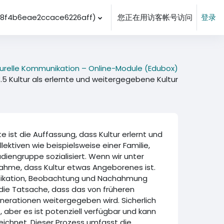
f4b6eae2ccace6226aff)‎
您正在用访客帐号访问
登录
lturelle Kommunikation – Online-Module (Edubox)
.5 Kultur als erlernte und weitergegebene Kultur
e ist die Auffassung, dass Kultur erlernt und
ktiven wie beispielsweise einer Familie,
diengruppe sozialisiert. Wenn wir unter
nahme, dass Kultur etwas Angeborenes ist.
unikation, Beobachtung und Nachahmung
 die Tatsache, dass das von früheren
erationen weitergegeben wird. Sicherlich
, aber es ist potenziell verfügbar und kann
zeichnet. Dieser Prozess umfasst die