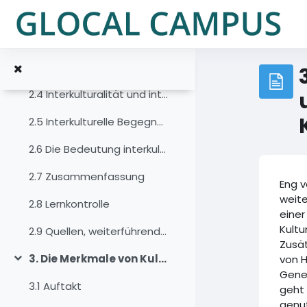
跳到主要内容
2.1 Auftakt
2.2 Einführung
2.3 Vielfalt und Heterogenität von Lebenswelten
2.4 Interkulturalität und interkulturelle Interaktionen, der Versuch einer Definition
2.5 Interkulturelle Begegnungen in meinem sozialen und beruflichen Umfeld
2.6 Die Bedeutung interkultureller Interaktion
2.7 Zusammenfassung
Eng v
weite
2.8 Lernkontrolle
einer
Kultu
2.9 Quellen, weiterführende Literatur und Weblinks
Zusä
3. Die Merkmale von Kultur, eine individuelle Perspektive
von H
折叠
Gener
3.1 Auftakt
geht 
genut