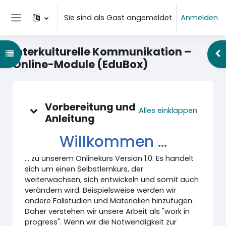
Zum Hauptinhalt
Sie sind als Gast angemeldet
Anmelden
Website-Übersicht
Interkulturelle Kommunikation –
Kursindex öffnen
Blo
Online-Module (EduBox)
Kursthemen
Vorbereitung und
Alles einklappen
Anleitung
Willkommen ...
... zu unserem Onlinekurs Version 1.0. Es handelt
sich um einen Selbstlernkurs, der
weiterwachsen, sich entwickeln und somit auch
verändern wird. Beispielsweise werden wir
andere Fallstudien und Materialien hinzufügen.
Daher verstehen wir unsere Arbeit als "work in
progress". Wenn wir die Notwendigkeit zur