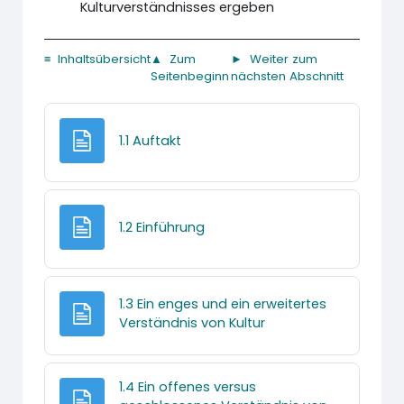
Kulturverständnisses ergeben
≡ Inhaltsübersicht
▲ Zum
► Weiter zum
Seitenbeginn
nächsten Abschnitt
Textseite
1.1 Auftakt
Textseite
1.2 Einführung
1.3 Ein enges und ein erweitertes
Textseite
Verständnis von Kultur
1.4 Ein offenes versus