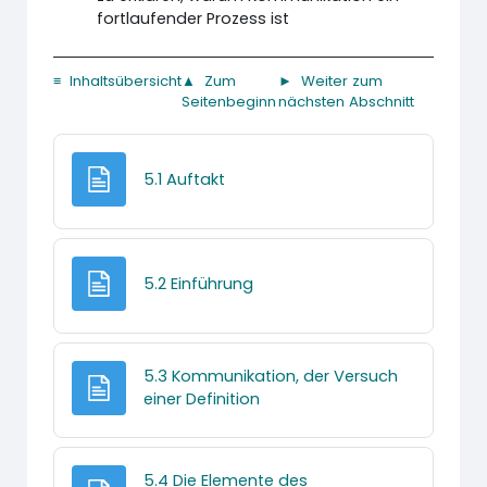
fortlaufender Prozess ist
≡ Inhaltsübersicht
▲ Zum
► Weiter zum
Seitenbeginn
nächsten Abschnitt
Textseite
5.1 Auftakt
Textseite
5.2 Einführung
5.3 Kommunikation, der Versuch
Textseite
einer Definition
5.4 Die Elemente des