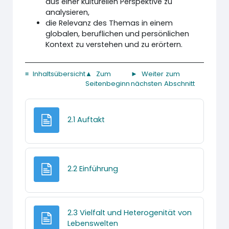
aus einer kulturellen Perspektive zu
analysieren,
die Relevanz des Themas in einem
globalen, beruflichen und persönlichen
Kontext zu verstehen und zu erörtern.
≡ Inhaltsübersicht
▲ Zum
► Weiter zum
Seitenbeginn
nächsten Abschnitt
Textseite
2.1 Auftakt
Textseite
2.2 Einführung
2.3 Vielfalt und Heterogenität von
Textseite
Lebenswelten