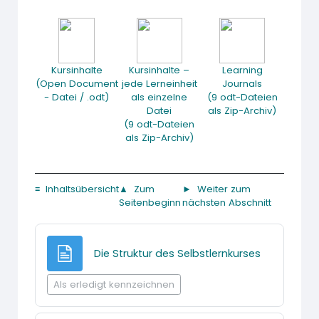
Kursinhalte
Kursinhalte –
Learning
(Open Document
jede Lerneinheit
Journals
- Datei / .odt)
als einzelne
(9 odt-Dateien
Datei
als Zip-Archiv)
(9 odt-Dateien
als Zip-Archiv)
≡ Inhaltsübersicht
▲ Zum
► Weiter zum
Seitenbeginn
nächsten Abschnitt
Textseite
Die Struktur des Selbstlernkurses
Als erledigt kennzeichnen