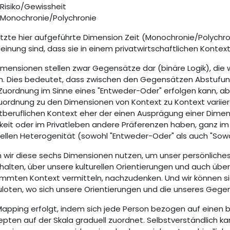
Risiko/Gewissheit
Monochronie/Polychronie
etzte hier aufgeführte Dimension Zeit (Monochronie/Polychr
einung sind, dass sie in einem privatwirtschaftlichen Kontex
imensionen stellen zwar Gegensätze dar (binäre Logik), die
. Dies bedeutet, dass zwischen den Gegensätzen Abstufung
Zuordnung im Sinne eines "Entweder-Oder" erfolgen kann, a
uordnung zu den Dimensionen von Kontext zu Kontext variier
beruflichen Kontext eher der einen Ausprägung einer Dimens
keit oder im Privatleben andere Präferenzen haben, ganz im S
rellen Heterogenität (sowohl "Entweder-Oder" als auch "Sow
wir diese sechs Dimensionen nutzen, um unser persönliches P
alten, über unsere kulturellen Orientierungen und auch über 
immten Kontext vermitteln, nachzudenken. Und wir können 
loten, wo sich unsere Orientierungen und die unseres Gege
apping erfolgt, indem sich jede Person bezogen auf einen
pten auf der Skala graduell zuordnet. Selbstverständlich ka