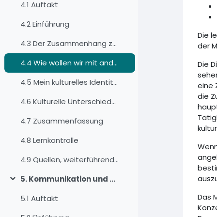
4.1 Auftakt
4.2 Einführung
Die l
4.3 Der Zusammenhang zwischen Kultur und sozialem Verhalten
der M
4.4 Wie wollen wir mit anderen zusammenarbeiten?
Die D
sehen
4.5 Mein kulturelles Identitätsprofil
eine 
die Z
4.6 Kulturelle Unterschiede überbrücken
haupt
Tätig
4.7 Zusammenfassung
kultu
4.8 Lernkontrolle
Wenn 
angeh
4.9 Quellen, weiterführende Literatur und Weblinks
best
auszu
5. Kommunikation und der Kommunikationsprozess
Einklappen
Das M
5.1 Auftakt
Konze