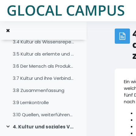
Zum Hauptinhalt
3.1 Auftakt
3.2 Einführung
3.3 Kultur und das Konzept der Multikollektivität
3.4 Kultur als Wissensrepertoire
3.5 Kultur als erlernte und weitergegebene Kultur
3.6 Der Mensch als Produkt und Produzent von Kultur
3.7 Kultur und ihre Verbindung zum Kontext
Ein w
welch
3.8 Zusammenfassung
fünf 
nach 
3.9 Lernkontrolle
3.10 Quellen, weiterführende Literatur und Weblinks
4. Kultur und soziales Verhalten
Einklappen