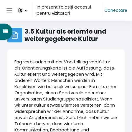
Sari la conţinutul principal
În prezent folosiți accesul
Conectare
pentru vizitatori
Panou lateral
3.5 Kultur als erlernte und
Deschide Indexul cursului
weitergegebene Kultur
Eng verbunden mit der Vorstellung von Kultur
als Orientierungskarte ist die Auffassung, dass
Kultur erlernt und weitergegeben wird. Mit
anderen Worten: Menschen werden in
Kollektiven wie beispielsweise einer Familie, einer
Organisation, einem Sportverein oder einer
universitären Studiengruppe sozialisiert. Wenn
wir unter Kultur etwas Erlerntes verstehen, dann
widersprechen wir der Annahme, dass Kultur
etwas Angeborenes ist. Zusätzlich heben wir die
Tatsache hervor, dass wir durch
Kommunikation, Beobachtung und