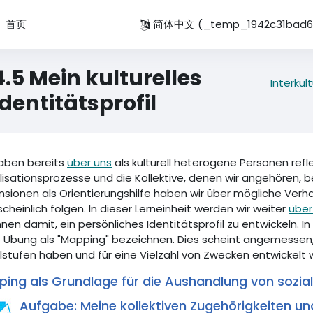
首页
简体中文 ‎(_temp_1942c31bad68
4.5 Mein kulturelles
Interku
Identitätsprofil
haben bereits
über uns
als kulturell heterogene Personen refl
lisationsprozesse und die Kollektive, denen wir angehören,
sionen als Orientierungshilfe haben wir über mögliche Ver
cheinlich folgen. In dieser Lerneinheit werden wir weiter
über
nen damit, ein persönliches Identitätsprofil zu entwickeln. I
 Übung als "Mapping" bezeichnen. Dies scheint angemessen,
lstufen haben und für eine Vielzahl von Zwecken entwickelt 
ing als Grundlage für die Aushandlung von sozial
Aufgabe: Meine kollektiven Zugehörigkeiten un