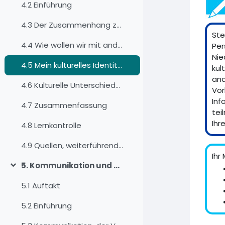
4.2 Einführung
4.3 Der Zusammenhang zwischen Kultur und sozialem Verhalten
Ste
4.4 Wie wollen wir mit anderen zusammenarbeiten?
Per
Nie
4.5 Mein kulturelles Identitätsprofil
kul
and
4.6 Kulturelle Unterschiede überbrücken
Vor
Inf
4.7 Zusammenfassung
tei
Ihr
4.8 Lernkontrolle
4.9 Quellen, weiterführende Literatur und Weblinks
Ihr
5. Kommunikation und der Kommunikationsprozess
折叠
5.1 Auftakt
5.2 Einführung