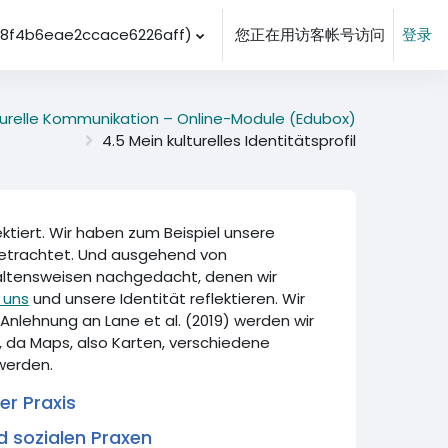
f4b6eae2ccace6226aff)‎
您正在用访客帐号访问
登录
lturelle Kommunikation – Online-Module (Edubox)
4.5 Mein kulturelles Identitätsprofil
ektiert. Wir haben zum Beispiel unsere
 betrachtet. Und ausgehend von
haltensweisen nachgedacht, denen wir
 uns
und unsere Identität reflektieren. Wir
n Anlehnung an Lane et al. (2019) werden wir
 da Maps, also Karten, verschiedene
werden.
er Praxis
d sozialen Praxen