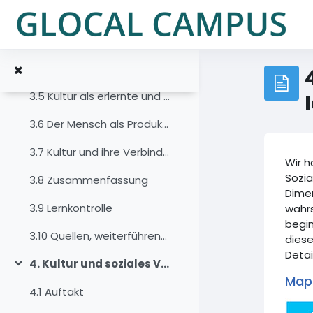
跳到主要内容
3.2 Einführung
3.3 Kultur und das Konzept der Multikollektivität
3.4 Kultur als Wissensrepertoire
3.5 Kultur als erlernte und weitergegebene Kultur
3.6 Der Mensch als Produkt und Produzent von Kultur
3.7 Kultur und ihre Verbindung zum Kontext
Wir 
Sozia
3.8 Zusammenfassung
Dimen
3.9 Lernkontrolle
wahrs
begin
3.10 Quellen, weiterführende Literatur und Weblinks
diese
Detai
4. Kultur und soziales Verhalten
折叠
Mapp
4.1 Auftakt