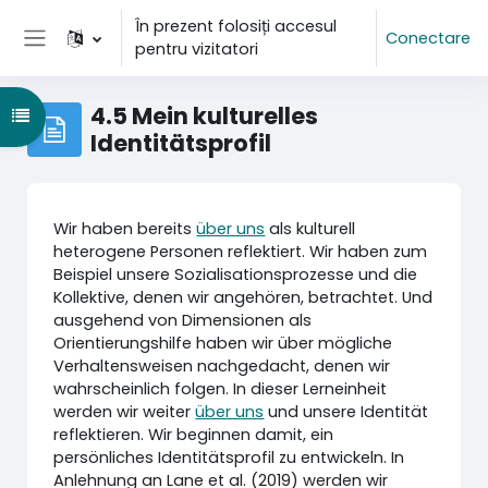
Sari la conţinutul principal
În prezent folosiți accesul
Conectare
pentru vizitatori
Panou lateral
4.5 Mein kulturelles
Deschide Indexul cursului
Identitätsprofil
Wir haben bereits
über uns
als kulturell
heterogene Personen reflektiert. Wir haben zum
Beispiel unsere Sozialisationsprozesse und die
Kollektive, denen wir angehören, betrachtet. Und
ausgehend von Dimensionen als
Orientierungshilfe haben wir über mögliche
Verhaltensweisen nachgedacht, denen wir
wahrscheinlich folgen. In dieser Lerneinheit
werden wir weiter
über uns
und unsere Identität
reflektieren. Wir beginnen damit, ein
persönliches Identitätsprofil zu entwickeln. In
Anlehnung an Lane et al. (2019) werden wir