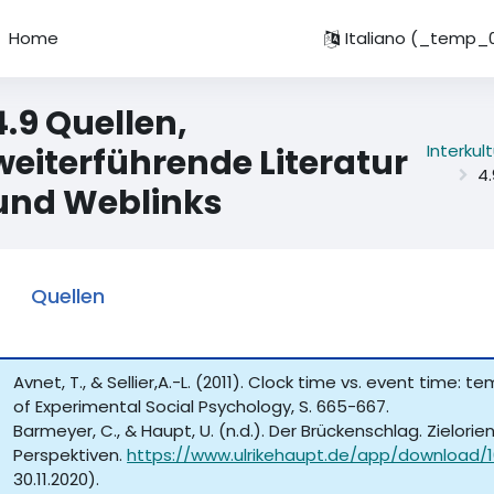
Home
Italiano ‎(_temp
4.9 Quellen,
Interku
weiterführende Literatur
4.
und Weblinks
Quellen
Avnet, T., & Sellier,A.-L. (2011). Clock time vs. event time: 
of Experimental Social Psychology, S. 665-667.
Barmeyer, C., & Haupt, U. (n.d.). Der Brückenschlag. Zielori
Perspektiven.
https://www.ulrikehaupt.de/app/download/
30.11.2020).