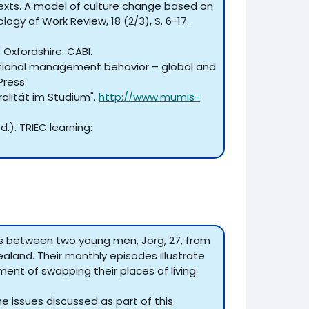
ntexts. A model of culture change based on
gy of Work Review, 18 (2/3), S. 6-17.
 Oxfordshire: CABI.
ternational management behavior – global and
Press.
ralität im Studium".
http://www.mumis-
). TRIEC learning:
ns between two young men, Jörg, 27, from
land. Their monthly episodes illustrate
ent of swapping their places of living.
the issues discussed as part of this