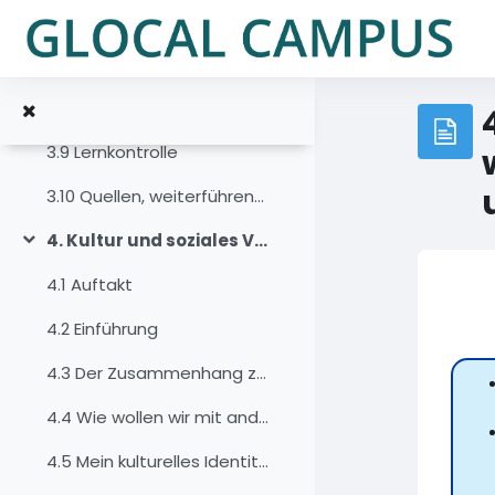
Vai al contenuto principale
3.6 Der Mensch als Produkt und Produzent von Kultur
3.7 Kultur und ihre Verbindung zum Kontext
3.8 Zusammenfassung
3.9 Lernkontrolle
3.10 Quellen, weiterführende Literatur und Weblinks
4. Kultur und soziales Verhalten
Minimizza
4.1 Auftakt
4.2 Einführung
4.3 Der Zusammenhang zwischen Kultur und sozialem Verhalten
4.4 Wie wollen wir mit anderen zusammenarbeiten?
4.5 Mein kulturelles Identitätsprofil