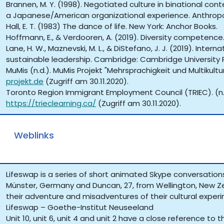
Brannen, M. Y. (1998). Negotiated culture in binational co
a Japanese/American organizational experience. Anthropolo
Hall, E. T. (1983) The dance of life. New York: Anchor Books.
Hoffmann, E., & Verdooren, A. (2019). Diversity competence.
Lane, H. W., Maznevski, M. L., & DiStefano, J. J. (2019). In
sustainable leadership. Cambridge: Cambridge University 
MuMis (n.d.). MuMis Projekt "Mehrsprachigkeit und Multikultu
projekt.de
(Zugriff am 30.11.2020).
Toronto Region Immigrant Employment Council (TRIEC). (n.d.
https://trieclearning.ca/
(Zugriff am 30.11.2020).
Weblinks
Lifeswap is a series of short animated Skype conversatio
Münster, Germany and Duncan, 27, from Wellington, New Zea
their adventure and misadventures of their cultural experim
Lifeswap – Goethe-Institut Neuseeland
Unit 10, unit 6, unit 4 and unit 2 have a close reference to 