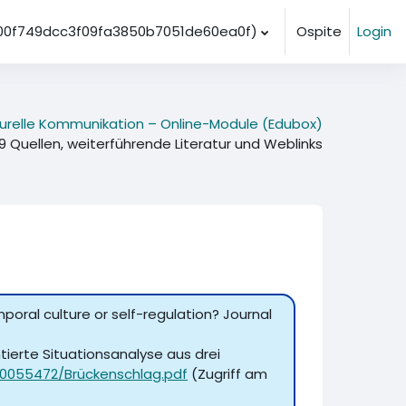
_00f749dcc3f09fa3850b7051de60ea0f)‎
Ospite
Login
lturelle Kommunikation – Online-Module (Edubox)
9 Quellen, weiterführende Literatur und Weblinks
temporal culture or self-regulation? Journal
entierte Situationsanalyse aus drei
10055472/Brückenschlag.pdf
(Zugriff am