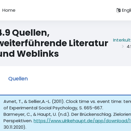
Home
Engli
4.9 Quellen,
Interku
weiterführende Literatur
4.
und Weblinks
Quellen
Avnet, T., & Sellier,A.-L. (2011). Clock time vs. event time: 
of Experimental Social Psychology, S. 665-667.
Barmeyer, C., & Haupt, U. (n.d.). Der Brückenschlag. Zielori
Perspektiven.
https://www.ulrikehaupt.de/app/download/
30.11.2020).