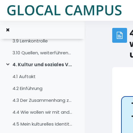
Skip to main content
3.6 Der Mensch als Produkt und Produzent von Kultur
3.7 Kultur und ihre Verbindung zum Kontext
3.8 Zusammenfassung
3.9 Lernkontrolle
3.10 Quellen, weiterführende Literatur und Weblinks
4. Kultur und soziales Verhalten
Collapse
4.1 Auftakt
4.2 Einführung
4.3 Der Zusammenhang zwischen Kultur und sozialem Verhalten
4.4 Wie wollen wir mit anderen zusammenarbeiten?
4.5 Mein kulturelles Identitätsprofil