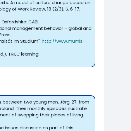
ntexts. A model of culture change based on
gy of Work Review, 18 (2/3), S. 6-17.
 Oxfordshire: CABI.
ternational management behavior – global and
Press.
ralität im Studium".
http://www.mumis-
). TRIEC learning:
ns between two young men, Jörg, 27, from
land. Their monthly episodes illustrate
ent of swapping their places of living.
the issues discussed as part of this