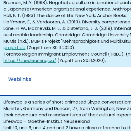
Brannen, M. Y. (1998). Negotiated culture in binational co
a Japanese/American organizational experience. Anthropolo
Hall, E. T. (1983) The dance of life. New York: Anchor Books.
Hoffmann, E., & Verdooren, A. (2019). Diversity competence.
Lane, H. W., Maznevski, M. L., & DiStefano, J. J. (2019). In
sustainable leadership. Cambridge: Cambridge University 
MuMis (n.d.). MuMis Projekt "Mehrsprachigkeit und Multikultu
projekt.de
(Zugriff am 30.11.2020).
Toronto Region Immigrant Employment Council (TRIEC). (n.d.
https://trieclearning.ca/
(Zugriff am 30.11.2020).
Weblinks
Lifeswap is a series of short animated Skype conversatio
Münster, Germany and Duncan, 27, from Wellington, New Zea
their adventure and misadventures of their cultural experim
Lifeswap – Goethe-Institut Neuseeland
Unit 10, unit 6, unit 4 and unit 2 have a close reference to 