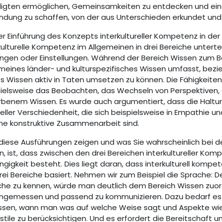
iligten ermöglichen, Gemeinsamkeiten zu entdecken und e
ndung zu schaffen, von der aus Unterschieden erkundet un
er Einführung des Konzepts interkultureller Kompetenz in der
kulturelle Kompetenz im Allgemeinen in drei Bereiche unterteil
ngen oder Einstellungen. Während der Bereich Wissen zum Be
meines länder- und kulturspezifisches Wissen umfasst, bezieh
s Wissen aktiv in Taten umsetzen zu können. Die Fähigkeiten
ielsweise das Beobachten, das Wechseln von Perspektiven, 
benem Wissen. Es wurde auch argumentiert, dass die Haltu
reller Verschiedenheit, die sich beispielsweise in Empathie 
ine konstruktive Zusammenarbeit sind.
iese Ausführungen zeigen und was Sie wahrscheinlich bei 
, ist, dass zwischen den drei Bereichen interkultureller Ko
gigkeit besteht. Dies liegt daran, dass interkulturell ko
rei Bereiche basiert. Nehmen wir zum Beispiel die Sprache: 
he zu kennen, würde man deutlich dem Bereich Wissen zuordn
gemessen und passend zu kommunizieren. Dazu bedarf es de
ssen, wann man was auf welche Weise sagt und Aspekte wie
stile zu berücksichtigen. Und es erfordert die Bereitschaft 