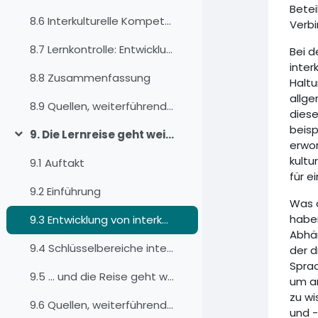
Bete
8.6 Interkulturelle Kompetenz, das Konzept
Verbi
8.7 Lernkontrolle: Entwicklung einer gemeinsamen Basis, ein Fallstudienansatz
Bei d
inter
8.8 Zusammenfassung
Haltu
allge
8.9 Quellen, weiterführende Literatur und Weblinks
diese
beisp
9. Die Lernreise geht weiter
Derulează
erwor
kultu
9.1 Auftakt
für e
9.2 Einführung
Was d
haben
9.3 Entwicklung von interkultureller Kompetenz
Abhän
9.4 Schlüsselbereiche interkultureller Kompetenz und meine persönlichen Lernerfolge
der d
Sprac
9.5 ... und die Reise geht weiter
um an
zu wi
9.6 Quellen, weiterführende Literatur und Weblinks
und -