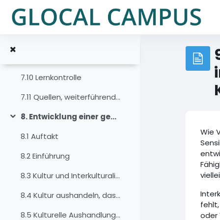
Sari la conţinutul principal
7.7 Machtreflexive Praxis
7.8 Synopsis: Drei Metaperspektiven
7.9 Zusammenfassung
7.10 Lernkontrolle
7.11 Quellen, weiterführende Literatur und Weblinks
8. Entwicklung einer gemeinsamen Verständnisgrundlage und eines Raumes für gelingende Interaktion
Derulează
Wie V
8.1 Auftakt
Sensi
entwi
8.2 Einführung
Fähig
viell
8.3 Kultur und Interkulturalität, ein kurzer Rückblick
Inter
8.4 Kultur aushandeln, das Modell
fehlt
8.5 Kulturelle Aushandlung, ein schrittweiser Ansatz
oder 