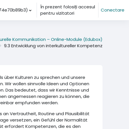
În prezent folosiți accesul
4e70b89b3)‎
Conectare
pentru vizitatori
lturelle Kommunikation – Online-Module (Edubox)
9.3 Entwicklung von interkultureller Kompetenz
, als über Kulturen zu sprechen und unsere
en. Wir wollen sinnvolle Ideen und Optionen
nnen. Das bedeutet, dass wir Kenntnisse und
ionen angemessen reagieren zu können, die
vereinbar empfunden werden.
s an Vertrautheit, Routine und Plausibilität
Lage versetzen, ein Gefühl der Normalität
ität erfordert Kompetenzen, die es den