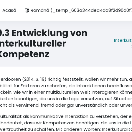
Acasă
Română ‎(_temp_663a344dea4da8f2d90d0f7
9.3 Entwicklung von
Interku
interkultureller
Kompetenz
erdooren (2014, S. 19) richtig feststellt, wollen wir mehr tun
bilität für Faktoren zu schärfen, die Interaktionen beeinfluss
ckeln, wie wir in einer multikulturellen Welt interagieren kö
keiten benötigen, die uns in die Lage versetzen, auf Situat
eicht als verwirrend, fremd oder gar unverständlich oder un
kulturalität als kommunikative Interaktion zu verstehen, der e
, bedeutet, dass wir Kompetenzen benötigen, die uns in die 
Vertrautheit zu schaffen. Mit anderen Worten: Interkultural