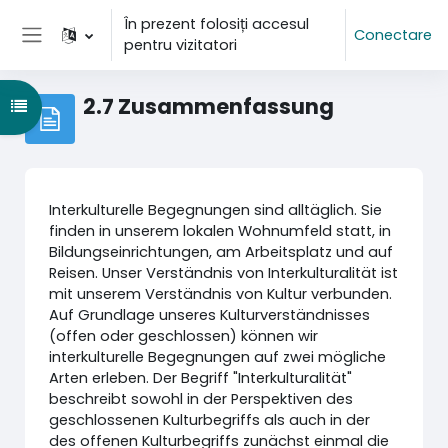
Sari la conţinutul principal
În prezent folosiți accesul
Conectare
pentru vizitatori
Panou lateral
2.7 Zusammenfassung
Deschide Indexul cursului
Interkulturelle Begegnungen sind alltäglich. Sie
finden in unserem lokalen Wohnumfeld statt, in
Bildungseinrichtungen, am Arbeitsplatz und auf
Reisen. Unser Verständnis von Interkulturalität ist
mit unserem Verständnis von Kultur verbunden.
Auf Grundlage unseres Kulturverständnisses
(offen oder geschlossen) können wir
interkulturelle Begegnungen auf zwei mögliche
Arten erleben. Der Begriff "Interkulturalität"
beschreibt sowohl in der Perspektiven des
geschlossenen Kulturbegriffs als auch in der
des offenen Kulturbegriffs zunächst einmal die