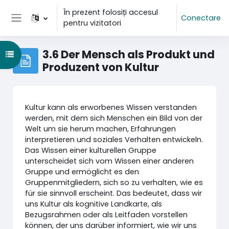
Sari la conţinutul principal
În prezent folosiți accesul
Conectare
pentru vizitatori
Panou lateral
3.6 Der Mensch als Produkt und
Deschide Indexul cursului
Produzent von Kultur
Kultur kann als erworbenes Wissen verstanden
werden, mit dem sich Menschen ein Bild von der
Welt um sie herum machen, Erfahrungen
interpretieren und soziales Verhalten entwickeln.
Das Wissen einer kulturellen Gruppe
unterscheidet sich vom Wissen einer anderen
Gruppe und ermöglicht es den
Gruppenmitgliedern, sich so zu verhalten, wie es
für sie sinnvoll erscheint. Das bedeutet, dass wir
uns Kultur als kognitive Landkarte, als
Bezugsrahmen oder als Leitfaden vorstellen
können, der uns darüber informiert, wie wir uns