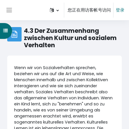
跳到主要内容
您正在用访客帐号访问
登录
停靠面板
4.3 Der Zusammenhang
打开课程索引
zwischen Kultur und sozialem
Verhalten
Wenn wir von Sozialverhalten sprechen,
beziehen wir uns auf die Art und Weise, wie
Menschen innerhalb und zwischen Kollektiven
interagieren und wie sie sich zueinander
verhalten. Soziales Verhalten beschreibt also
das allgemeine Verhalten von Individuen. Wenn
ein Kind lernt, sich zu "benehmen" und so zu
handeln, wie es von seiner Umgebung als
angemessen erachtet wird, erwirbt es
sogenanntes kulturelles Verhalten. Kulturelles
Lernen ist ein lebenslanger Lernprozess. Die