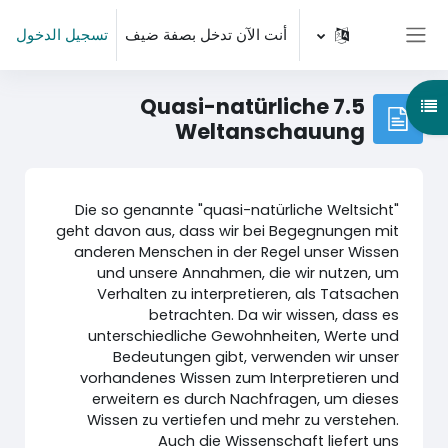
خطى إلى المحتوى الرئيسي
أنت الآن تدخل بصفة ضيف
تسجيل الدخول
واجهة جانبية
7.5 Quasi-natürliche
هرس المقرر
Weltanschauung
Die so genannte "quasi-natürliche Weltsicht"
geht davon aus, dass wir bei Begegnungen mit
anderen Menschen in der Regel unser Wissen
und unsere Annahmen, die wir nutzen, um
Verhalten zu interpretieren, als Tatsachen
betrachten. Da wir wissen, dass es
unterschiedliche Gewohnheiten, Werte und
Bedeutungen gibt, verwenden wir unser
vorhandenes Wissen zum Interpretieren und
erweitern es durch Nachfragen, um dieses
Wissen zu vertiefen und mehr zu verstehen.
Auch die Wissenschaft liefert uns