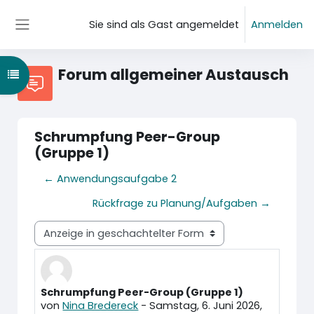
Zum Hauptinhalt
Sie sind als Gast angemeldet
Anmelden
Website-Übersicht
Forum allgemeiner Austausch
Kursindex öffnen
Schrumpfung Peer-Group
(Gruppe 1)
← Anwendungsaufgabe 2
Rückfrage zu Planung/Aufgaben →
Anzeigemodus
Schrumpfung Peer-Group (Gruppe 1)
Anzahl Antworten: 2
von
Nina Bredereck
-
Samstag, 6. Juni 2026,