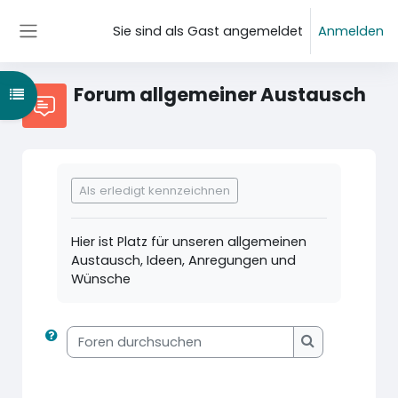
Zum Hauptinhalt
Sie sind als Gast angemeldet
Anmelden
Website-Übersicht
Forum allgemeiner Austausch
Kursindex öffnen
Abschlussbedingungen
Als erledigt kennzeichnen
Hier ist Platz für unseren allgemeinen
Austausch, Ideen, Anregungen und
Wünsche
Foren durchsuchen
Foren durchs